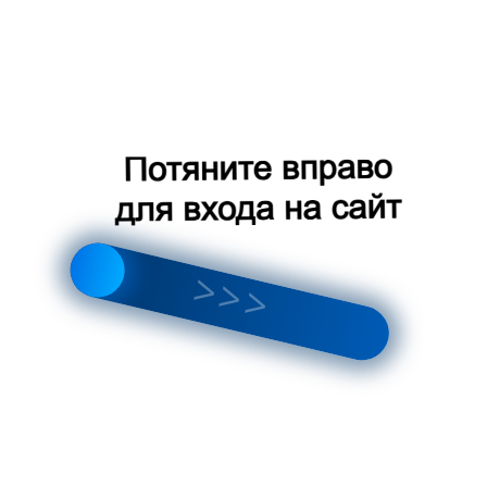
«Первый
Трест»
Политика в
отношении
обработки
персональных
данных
Остались
Создание
вопросы?
сайта
- Red
Promo
Оставьте свои контактные
данные и наш менеджер
свяжется с вами
9:00 - 10:00