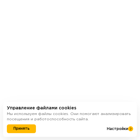
СБ: 10:00 - 18:00
ВС: 11:00 - 17:00
Отдел заботы
ул. Цюрупы, 30 (КД «Соты»)
ПН-ПТ: 09:00 - 18:00
Управление файлами cookies
Мы используем файлы cookies. Они помогают анализировать
посещения и работоспособность сайта.
Принять
Настройки