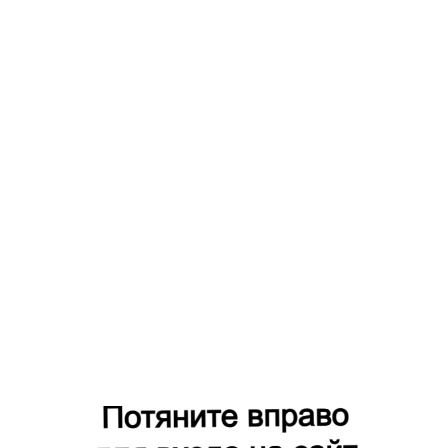
Вопросы и
Остались
ответы
вопросы?
СМИ о нас
Оставьте свои контактные
Отзывы
данные и наш менеджер
свяжется с вами
Конкурсы
© 2015–2026,
АО Группа
компаний
«Первый
Трест»
Политика в
отношении
9:00 - 10:00
обработки
персональных
данных
Отправить
Создание
сайта
- Red