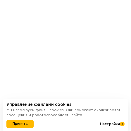
Улучшенная
Тран
черновая отделка
дост
Выбрать квартиру
Управление файлами cookies
Мы используем файлы cookies. Они помогают анализировать
посещения и работоспособность сайта.
Принять
Настройки