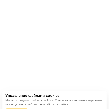
Дизайнерские
холлы
Ск
Выбрать квартиру
Управление файлами cookies
Мы используем файлы cookies. Они помогают анализировать
посещения и работоспособность сайта.