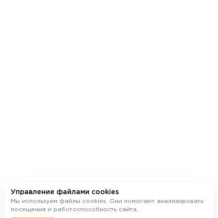
Дизайнерские
Эн
холлы
фа
Выбрать квартиру
Управление файлами cookies
Мы используем файлы cookies. Они помогают анализировать
посещения и работоспособность сайта.