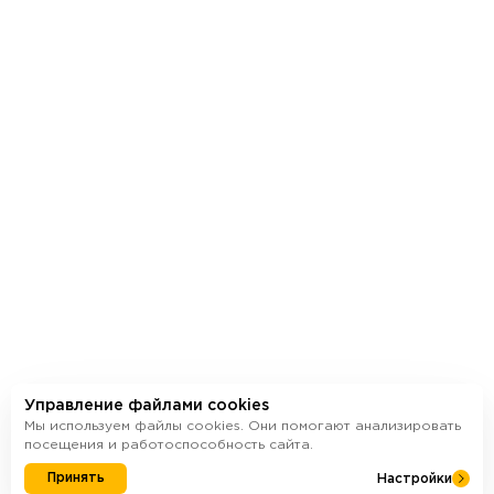
Дизайнерские
Эн
холлы
фа
Выбрать квартиру
Управление файлами cookies
Мы используем файлы cookies. Они помогают анализировать
посещения и работоспособность сайта.
Принять
Настройки